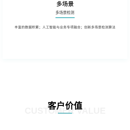
多场景
多场景检测
丰富的数据积累；人工智能与业务专项融合；创新多场景检测算法
客户价值
CUSTOMER VALUE