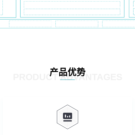
产品优势
PRODUCT ADVANTAGES