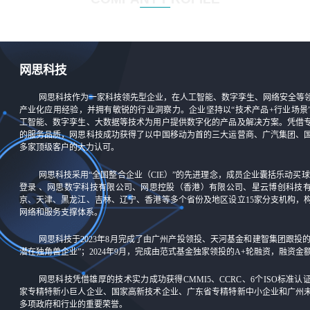
网思科技
网思科技作为一家科技领先型企业，在人工智能、数字孪生、网络安全等
产业化应用经验，并拥有敏锐的行业洞察力。企业坚持以“技术产品+行业场景
工智能、数字孪生、大数据等技术为用户提供数字化的产品及解决方案。凭借
的服务品质，网思科技成功获得了以中国移动为首的三大运营商、广汽集团、
多家顶级客户的大力认可。
网思科技采用“全国整合企业（CIE）”的先进理念，成员企业囊括乐动买
登录 、网思数字科技有限公司、网思控股（香港）有限公司、星云博创科技
京、天津、黑龙江、吉林、辽宁、香港等多个省份及地区设立15家分支机构，
网络和服务支撑体系。
网思科技于2023年8月完成了由广州产投领投、天河基金和建智集团跟投
潜在独角兽企业”；2024年9月，完成由范式基金独家领投的A+轮融资，融资
网思科技凭借雄厚的技术实力成功获得CMMI5、CCRC、6个ISO标准
家专精特新小巨人企业、国家高新技术企业、广东省专精特新中小企业和广州
多项政府和行业的重要荣誉。