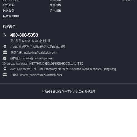
安全服务
荣誉资质
运维服务
企业风采
技术咨询服务
联系我们
400-808-5058
周一到周五9:30-18:00 (北京时间）
广州市黄埔区科学大道18号芯大厦B2栋1-2层
商务合作: marketing@calidadpp.com
媒体合作: media@calidadpp.com
Overseas business: NETTHINK HOLDINGS(HK)CO.,LIMITED
Add: Unit 04-05, 16F, The Broadway No.54-62 Lockhart Road,
Wanchai, HongKong
Email: sinontt_business@calidadpp.com
乐动买球登录-乐动体育网页版登录 版权所有