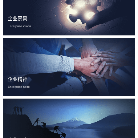
企业愿景
Enterprise vision
企业精神
Enterprise spirit