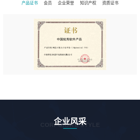
产品证书
会员
企业荣誉
知识产权
资质证书
企业风采
CORPORATE STYLE