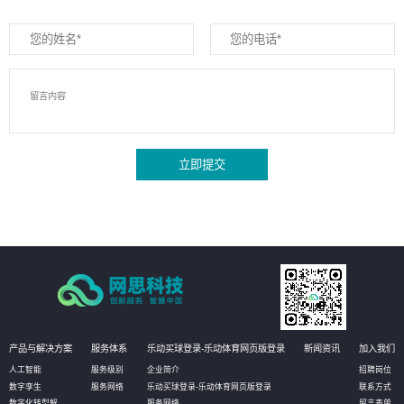
立即提交
产品与解决方案
服务体系
乐动买球登录-乐动体育网页版登录
新闻资讯
加入我们
人工智能
服务级别
企业简介
招聘岗位
数字孪生
服务网络
乐动买球登录-乐动体育网页版登录
联系方式
数字化转型解
服务网络
留言表单