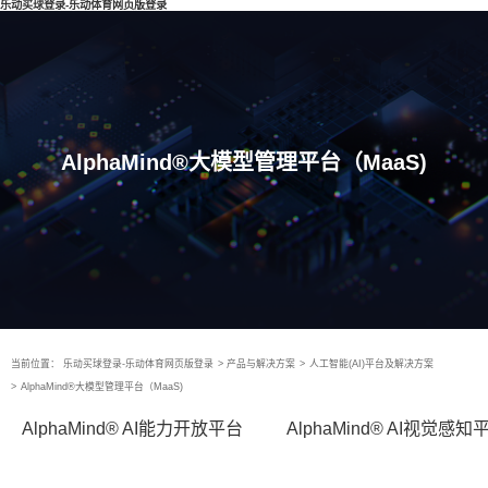
乐动买球登录-乐动体育网页版登录
AlphaMind®大模型管理平台（MaaS)
当前位置：
乐动买球登录-乐动体育网页版登录
>
产品与解决方案
>
人工智能(AI)平台及解决方案
>
AlphaMind®大模型管理平台（MaaS)
AlphaMind® AI能力开放平台
AlphaMind® AI视觉感知