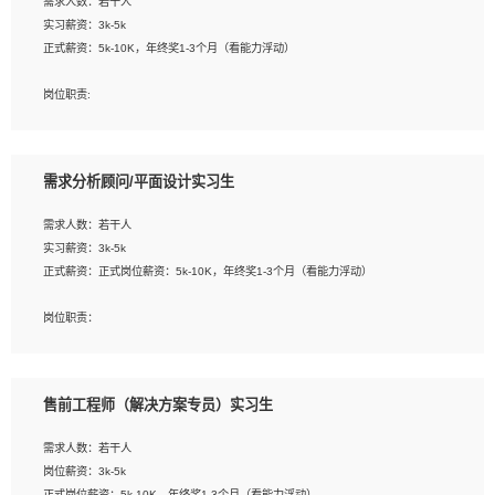
需求人数：若干人
1. 熟悉 Javascript, CSS, HTML, Vue, Git;
实习薪资：3k-5k
2. 熟悉前端常用框架, 能独立完成设计给予的 UI 效果;
正式薪资：5k-10K，年终奖1-3个月（看能力浮动）
3. 有良好的代码习惯, 低级错误出现频率低;
4. 具备优秀的沟通和协调能力，能承受比较大的工作压力;
岗位职责:
5. 自我驱动力强, 能自主学习新知识新技术, 并具有较强的自学能力;
1. 为企业客户提供软件技术服务。包括安装、升级、配置、调优、故障诊断等工
6. 了解前端设计及后端开发, 可快速和同事对接工作;
作；
7. 了解或熟悉 WebGL 及相关框架优先。
2. 在此基础上，并能为客户提供客户化技术支持方案，提升软件使用效率与价值。
需求分析顾问/平面设计实习生
任职要求:
需求人数：若干人
1. 计算机专业相关背景；
实习薪资：3k-5k
2. 自我学习和动手能力强，对操作系统、数据库有一定基础和兴趣；
正式薪资：正式岗位薪资：5k-10K，年终奖1-3个月（看能力浮动）
3.沟通能力强、有基础客户服务意识。
岗位职责：
1、 沟通客户需求，分析其实施的可行性，辅助项目经理完成展示策划、设计；
2、 把握设计时间节点，控制设计进度，完成展示设计任务；
3、配合平面设计师完成项目最终的整体汇报方案；参与项目例会，项目完工总结报
售前工程师（解决方案专员）实习生
告，设计项目文件管理和资料库维护；
4、 创新设计表现形式，优化流程、提高设计工作效率；
需求人数：若干人
5、 设计内容包括但不限于：展厅/博物馆/展馆的规划与空间设计，人机界面设计，
岗位薪资：3k-5k
标志及吉祥物设计，效果图后期处理等。
正式岗位薪资：5k-10K，年终奖1-3个月（看能力浮动）