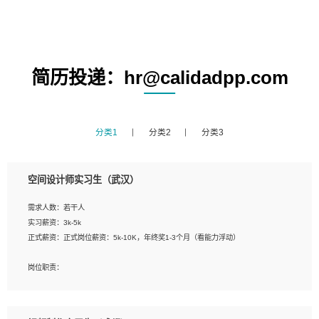
简历投递：hr@calidadpp.com
分类1
分类2
分类3
空间设计师实习生（武汉）
需求人数：若干人
实习薪资：3k-5k
正式薪资：正式岗位薪资：5k-10K，年终奖1-3个月（看能力浮动）
岗位职责：
1、 沟通客户需求，分析其实施的可行性，辅助项目经理完成展示策划、设计；
2、 把握设计时间节点，控制设计进度，完成展示设计任务；
3、配合平面设计师完成项目最终的整体汇报方案；参与项目例会，项目完工总结报