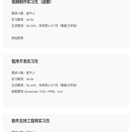
视频制作实习生（成都）
告，设计项目文件管理和资料库维护；
4、 创新设计表现形式，优化流程、提高设计工作效率；
需求人数：若干人
5、 设计内容包括但不限于：展厅/博物馆/展馆的规划与空间设计，人机界面设计，
实习薪资：3k-5k
标志及吉祥物设计，效果图后期处理等。
正式薪资：5k-10K，年终奖1-3个月（看能力浮动）
岗位要求：
岗位职责：
1、艺术设计类相关专业；
1、各类企业宣传片视频的剪辑和片头片尾包装；
2、热爱展览展示设计工作，熟悉行业动向，设计专业知识和产品专业知识；
2、广告片的后期剪辑与整体特效合成；
3、具有良好的人际沟通、准确判断客户需求并执行的能力、较强的团队合作能力和
3、特效及动画制作并了解后期合成软件。
服务意识。
程序开发实习生
岗位要求：
需求人数：若干人
1、热爱影视，责任心强，有强烈的兴趣和后期制作的主观能动性；
实习薪资：3k-5k
2、熟练使用After Effect、Photo Shop、熟练掌握视频剪辑和特效包装软件；
正式薪资：5k-10K，年终奖1-3个月（看能力浮动）
3、能对影片后期进行整体调色控制，具备一定审美感；
技能要求:Javascript, CSS, HTML, Vue
4、在剪辑上会思考，有一定编导思维；
5、踏实， 勤奋，愿意在工作中不断学习，提高自我；
工作职责：
6、能与同事友好相处。
1. 负责公司的前端项目的开发;
2. 负责公司已有项目的维护及迭代;
软件支持工程师实习生
工作要求: