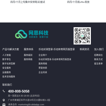
四月/十月上旬集中安排笔试/面试
四月/十月底offer发放
产品与解决方案
服务体系
乐动买球登录-乐动体育网页版登录
新闻资讯
加入我们
人工智能
服务级别
企业简介
招聘岗位
数字孪生
服务网络
乐动买球登录-乐动体育网页版登录
联系方式
数字化转型解
服务网络
留言表单
安全服务
荣誉资质
运维服务
企业风采
技术咨询服务
联系我们
400-808-5058
周一到周五9:30-18:00 (北京时间）
广州市黄埔区科学大道18号芯大厦B2栋1-2层
商务合作: marketing@calidadpp.com