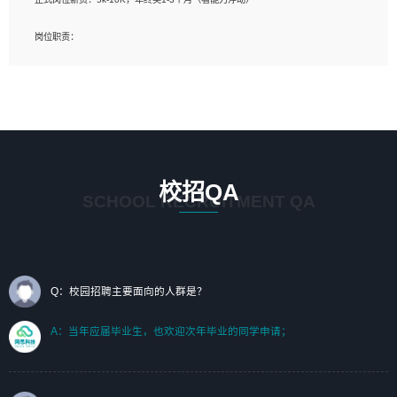
岗位要求：
岗位职责：
1、艺术设计类相关专业；（其中需求分析顾问不限专业）
1、完成主要工作：项目解决方案策划与编写，项目投标方案编写、项目申报方案编
2、热爱展览展示设计工作，熟悉行业动向，设计专业知识和产品专业知识；
写；
3、具有良好的人际沟通、准确判断客户需求并执行的能力、较强的团队合作能力和
2、人才队伍建设：完善SPL人才沉淀，积聚力量，为公司各省项目打单提供全面支
服务意识。
撑。
任职要求：
1. 熟悉 Javascript, CSS, HTML, Vue, Git;
校招QA
2. 熟悉 前端常用框架, 能独立完成设计给予的 UI 效果;
SCHOOL RECRUITMENT QA
3. 有良好的代码习惯, 低级错误出现频率低;
4. 具备优秀的沟通和协调能力，能承受比较大的工作压力;
5. 自我驱动力强, 能自主学习新知识新技术, 并具有较强的自学能力;
6. 了解前端设计及后端开发, 可快速和同事对接工作;
7. 了解或熟悉 WebGL 及相关框架优先。
Q：校园招聘主要面向的人群是？
（岗位人员专职于行业应用解决方案、项目申报方案、投标方案的策划编写）
A：当年应届毕业生，也欢迎次年毕业的同学申请；