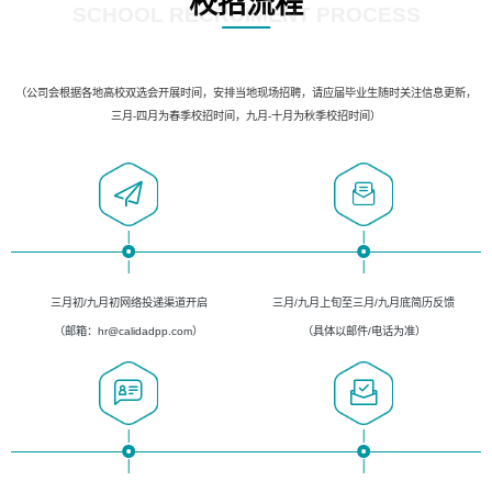
校招流程
SCHOOL RECRUIMENT PROCESS
（公司会根据各地高校双选会开展时间，安排当地现场招聘，请应届毕业生随时关注信息更新，
三月-四月为春季校招时间，九月-十月为秋季校招时间）
三月初/九月初网络投递渠道开启
三月/九月上旬至三月/九月底简历反馈
（邮箱：hr@calidadpp.com）
（具体以邮件/电话为准）