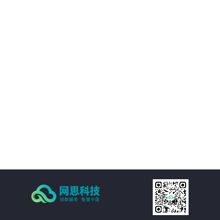
境等附属设施的直观展示，实时展现监控和报警数据。可实现360度视角调整。
02
IT资产可视化管理：在三维环境中通过鼠标点击实现楼层、机房、机房子区域、
机柜、设备的分级直接浏览。实现机房可用性动态统计，包括空间可用性、用
电量分布、温湿度分布情况和机房承重分布情况统计。当上架设备物理位置发
生变化时，设备位置根据数据库变化自动变更。用户也可通过维护工具自行调
03
整。
机房环境监控可视化管理：在三维环境中以虚拟现实的方式来展示传统环境监
控系统，给管理员一个更加贴近现实场景的操作环境，进一步提升了操作体
验。极大的提高的机房监控管理的人性化、真实化。
04
配线可视化管理：配线可视化管理功能模块以三维可视化形式直观呈现链路连
接，实现对设备端口和连接线缆（基础布线和跳线）的管理，可以有效提升数
据中心配线的管理水平。
05
统计可视化管理：可视化管理系统可以树形数据呈现和三维场景展现两种方式
同时表现机房和机柜整体使用情况，对于已用空间和可用空间进行精确统计和
展现。