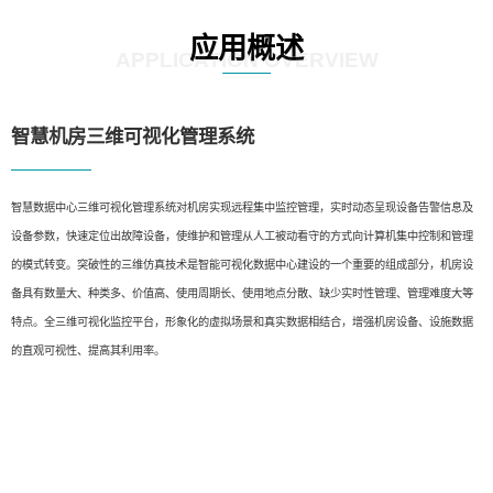
应用概述
APPLICATION OVERVIEW
智慧机房三维可视化管理系统
智慧数据中心三维可视化管理系统对机房实现远程集中监控管理，实时动态呈现设备告警信息及
设备参数，快速定位出故障设备，使维护和管理从人工被动看守的方式向计算机集中控制和管理
的模式转变。突破性的三维仿真技术是智能可视化数据中心建设的一个重要的组成部分，机房设
备具有数量大、种类多、价值高、使用周期长、使用地点分散、缺少实时性管理、管理难度大等
特点。全三维可视化监控平台，形象化的虚拟场景和真实数据相结合，增强机房设备、设施数据
的直观可视性、提高其利用率。