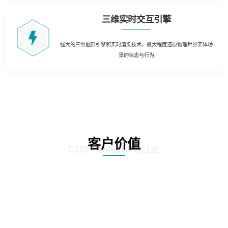
三维实时交互引擎
强大的三维图形引擎和实时渲染技术，最大程度还原物理世界实体场
景的状态与行为
客户价值
CUSTOMER VALUE
01
三维虚拟可视化平台：在现有资源管理系统数据库的基础上，以三维虚拟现实
的形式展现数据中心的运行情况。实现可视化管理和服务器设备物理位置的精
确定位。三维虚拟现实方式对机房楼层、设备区、设备安装部署情况及动力环