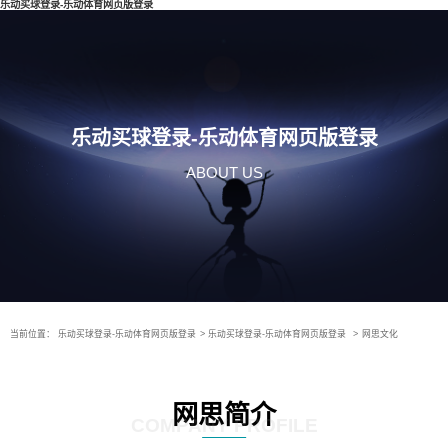
乐动买球登录-乐动体育网页版登录
乐动买球登录-乐动体育网页版登录
ABOUT US
当前位置：
乐动买球登录-乐动体育网页版登录
>
乐动买球登录-乐动体育网页版登录
>
网思文化
网思简介
COMPANY PROFILE