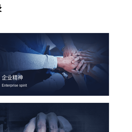
录
企业精神
Enterprise spirit