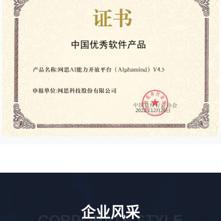
企业风采
CORPORATE STYLE