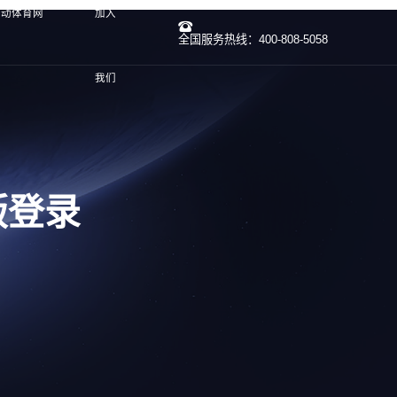
乐动体育网
加入
全国服务热线：400-808-5058
我们
版登录