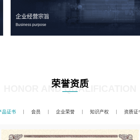
企业经营宗旨
Business purpose
荣誉资质
HONOR AND QUALIFICATION
产品证书
会员
企业荣誉
知识产权
资质证