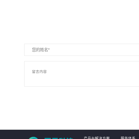
产品与解决方案
服务体系