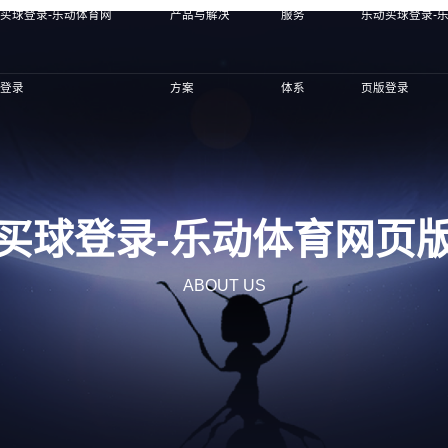
买球登录-乐动体育网
产品与解决
服务
乐动买球登录-
登录
方案
体系
页版登录
买球登录-乐动体育网页
ABOUT US