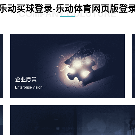
乐动买球登录-乐动体育网页版登
COMPANY CULUTURE
企业愿景
Enterprise vision