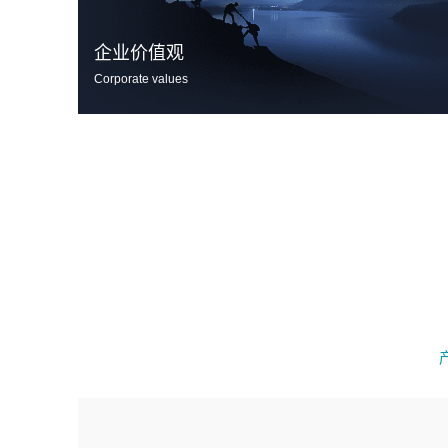
企业价值观
Corporate values