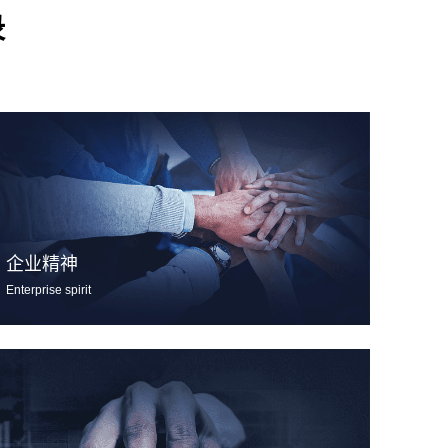
录
企业精神
Enterprise spirit