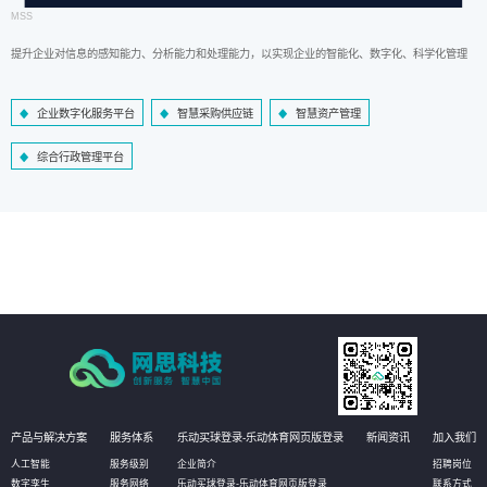
MSS
提升企业对信息的感知能力、分析能力和处理能力，以实现企业的智能化、数字化、科学化管理
企业数字化服务平台
智慧采购供应链
智慧资产管理
综合行政管理平台
产品与解决方案
服务体系
乐动买球登录-乐动体育网页版登录
新闻资讯
加入我们
人工智能
服务级别
企业简介
招聘岗位
数字孪生
服务网络
乐动买球登录-乐动体育网页版登录
联系方式