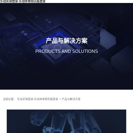
乐动买球登录-乐动体育网页版登录
产品与解决方案
PRODUCTS AND SOLUTIONS
当前位置：
乐动买球登录-乐动体育网页版登录
>
产品与解决方案