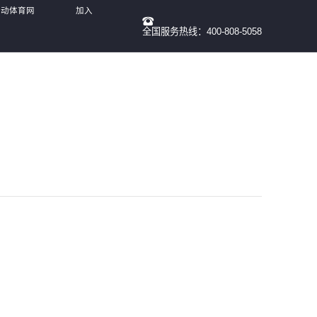
乐动体育网
加入
全国服务热线：400-808-5058
我们